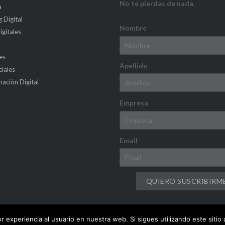
No te pierdas de nada.
a
 Digital
Nombre
gitales
es
Apellido
iales
ación Digital
Empresa
Email
QUIERO SUSCRIBIRM
r experiencia al usuario en nuestra web. Si sigues utilizando este sit