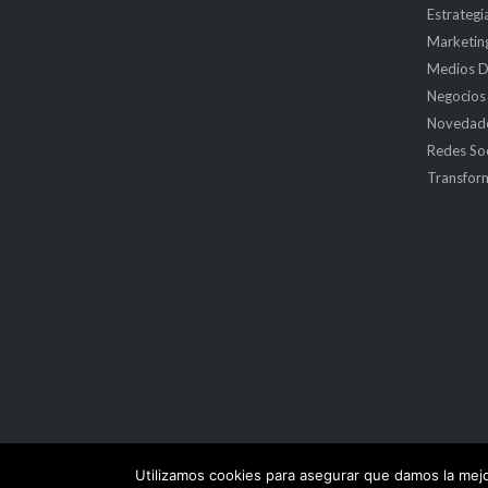
Estrategi
Marketing
Medios Di
Negocios
Novedad
Redes Soc
Transform
Utilizamos cookies para asegurar que damos la mejo
© 2026
Momentum Marketing
Tema por
Puro