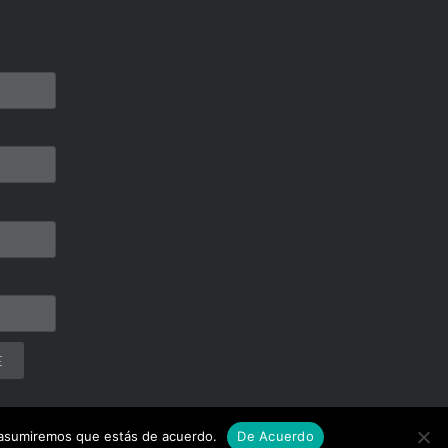
E
io asumiremos que estás de acuerdo.
De Acuerdo